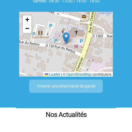
Samedi : 08:30 - 13:00 / 14:00 - 18:00
+
−
Leaflet
|
©
OpenStreetMap
contributors
Trouver une pharmacie de garde
Nos Actualités