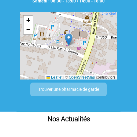
Samedi : 08:30 - 13:00 / 14:00 - 18:00
+
−
Leaflet
|
©
OpenStreetMap
contributors
Trouver une pharmacie de garde
Nos Actualités