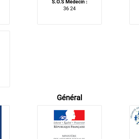
S.O.S Médecin :
36 24
Général